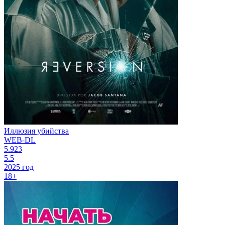
Иллюзия убийства
WEB-DL
5.923
5.5
2025 год
18+