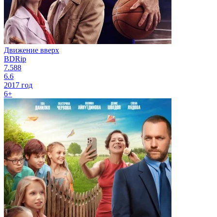
Движение вверх
BDRip
7.588
6.6
2017 год
6+