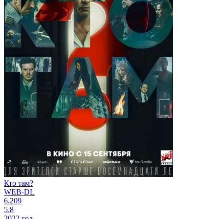
Кто там?
WEB-DL
6.209
5.8
2022 год