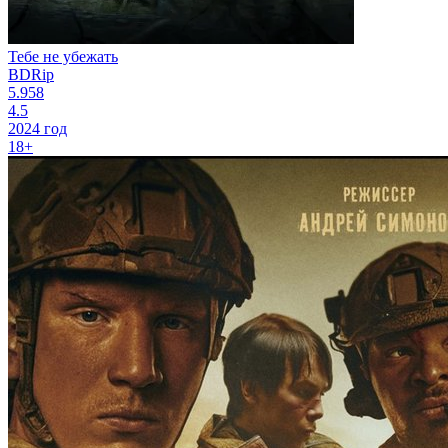
Тебе не убежать
BDRip
5.958
4.5
2024 год
18+