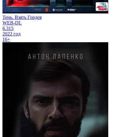
Тень. Взять Гордея
WEB-DL
6.315
2022 год
16+