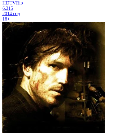
HDTVRip
6.315
2014 год
16+