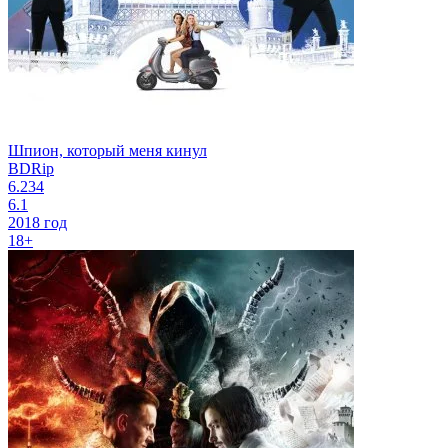
Шпион, который меня кинул
BDRip
6.234
6.1
2018 год
18+