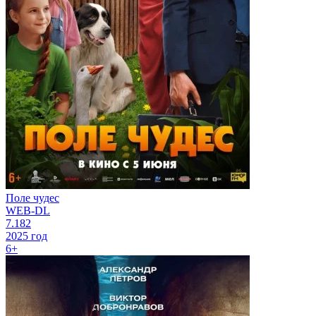
Поле чудес
WEB-DL
7.182
2025 год
6+