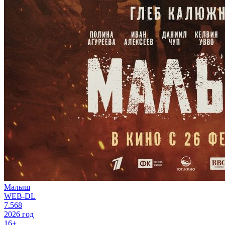
Малыш
WEB-DL
7.568
2026 год
16+