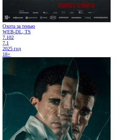
Охота за тенью
WEB-DL, TS
7.102
7.1
2025 год
18+