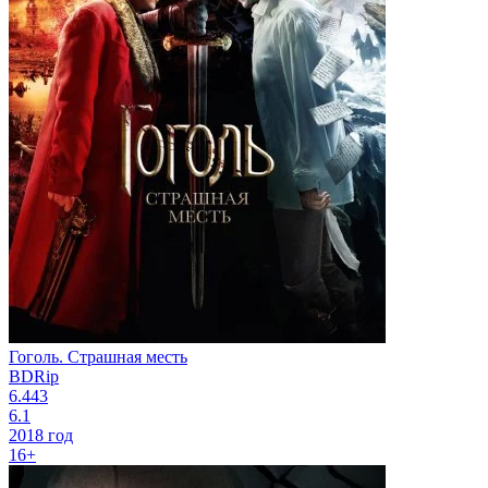
Гоголь. Страшная месть
BDRip
6.443
6.1
2018 год
16+