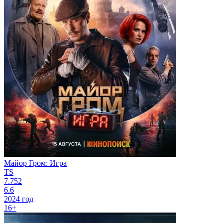
Майор Гром: Игра
TS
7.752
6.6
2024 год
16+