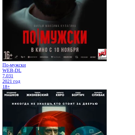
По-мужски
WEB-DL
7.031
2021 год
18+