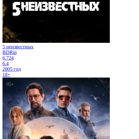
5 неизвестных
BDRip
6.724
6.4
2005 год
18+